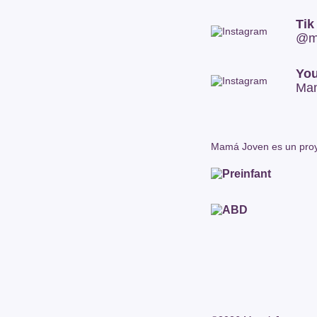
Tik
@m
Yo
Ma
Mamá Joven es un proy