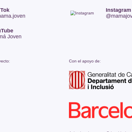
 Tok
Instagram
ama.joven
@mamajove
uTube
má Joven
ecto:
Con el apoyo de: