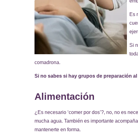
emb
Es 
cue
ejer
Si 
tod
comadrona.
Si no sabes si hay grupos de preparación al
Alimentación
¿Es necesario ‘comer por dos’?, no, no es nec
mucha agua. También es importante acompañar 
mantenerte en forma.