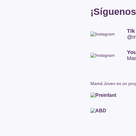
¡Síguenos
Tik
@m
Yo
Ma
Mamá Joven es un proy