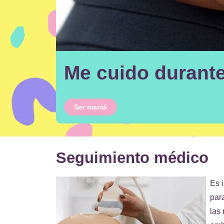
Me cuido durant
Ser mamá
Seguimiento médico
Es 
par
las 