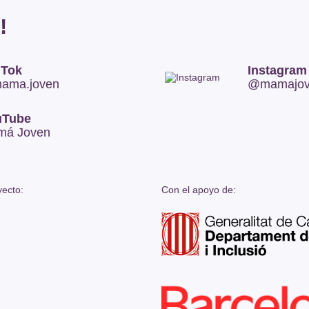
!
 Tok
Instagram
ama.joven
@mamajove
uTube
má Joven
ecto:
Con el apoyo de: