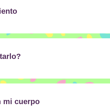
iento
arlo?
 mi cuerpo